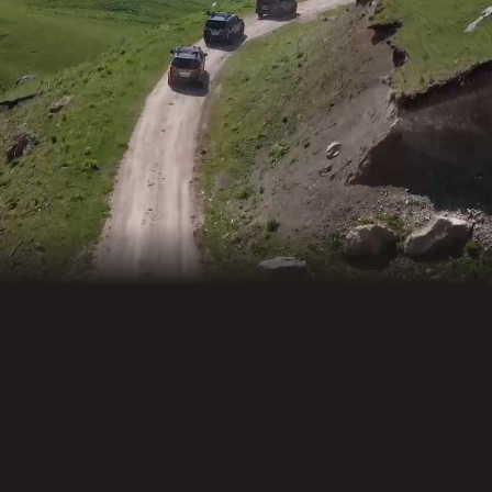
Фактический адрес
Все горы, вулканы, ущелья, теснины,
Страхуем нашу
холмы, долины республики. Мы не
ответственность
сидим в офисах. Мы путешествуем!
перед клиентами
+7 (909) 488-44-22
+7 (909) 488-33-22 (резервный)
ООО "ЮЖНАЯ ЭКСПЕДИЦИЯ" ( ОГРН
Политика обработки данных
1190726003093; ИНН 0726022325 ) ©
Создание сайта: Юлия Федотова
2019-2025. Все права защищены.