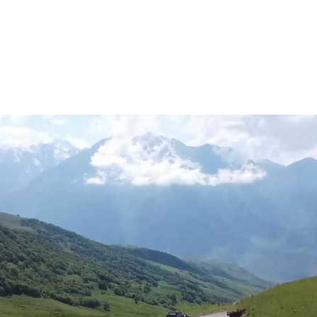
Популярные туры
Выбор тура
Instagram — соц.сеть,
Все туры
признана экстремистской
на территории РФ
О компании
info@south-expedition.ru
Отзывы
Юридический адрес
360017, республика Кабардино-
Балкарская, город Нальчик, улица
Лермонтова 29, оф. 42